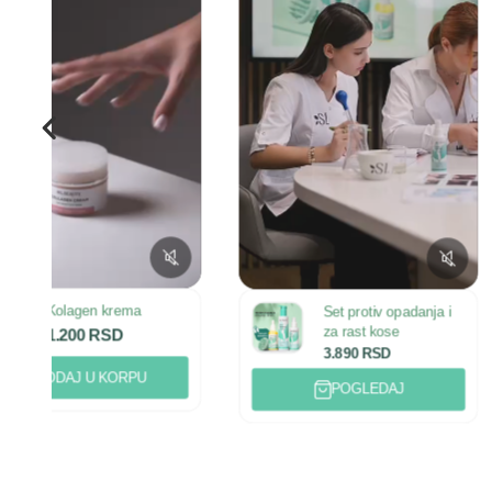
Set za ras
Ruzmarin
Set protiv opadanja i
3.890
RS
za rast kose
3.890
RSD
DODAJ U K
POGLEDAJ