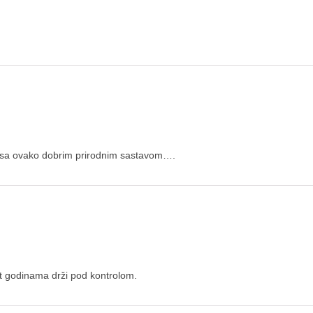
h sa ovako dobrim prirodnim sastavom….
erut godinama drži pod kontrolom.