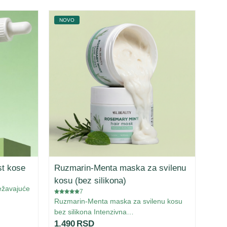
NOVO
NAJ
st kose
Ruzmarin-Menta maska za svilenu
Pil
kosu (bez silikona)
ežavajuće
ZA K
7
pili
Ruzmarin-Menta maska za svilenu kosu
1.4
bez silikona Intenzivna…
1.490
RSD