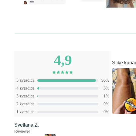
4,9
Slike kupa
5 zvezdica
96%
4 zvezdice
3%
3 zvezdice
1%
2 zvezdice
0%
1 zvezdica
0%
Svetlana Z.
Reviewer