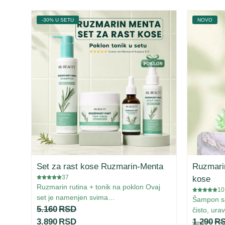
-30% U SETU
NOVO
Set za rast kose Ruzmarin-Menta
Ruzmari
37
kose
Ruzmarin rutina + tonik na poklon Ovaj
10
set je namenjen svima…
Šampon s
5.160
RSD
čisto, ur
3.890
RSD
1.290
R