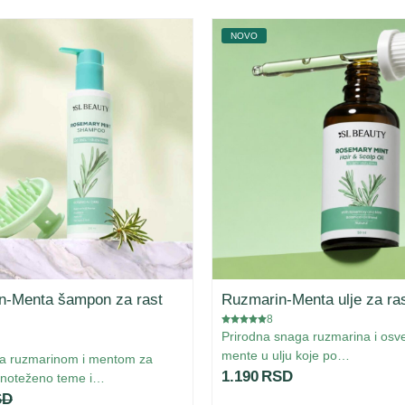
NOVO
n-Menta šampon za rast
Ruzmarin-Menta ulje za ra
8
Prirodna snaga ruzmarina i osv
mente u ulju koje po…
a ruzmarinom i mentom za
1.190
RSD
avnoteženo teme i…
SD