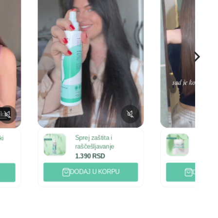
Sprej zaštita i
Maska za dubinski
raščešljavanje
oporavak
1.390
RSD
1.790
RSD
ODAJ U KORPU
DODAJ U KORPU