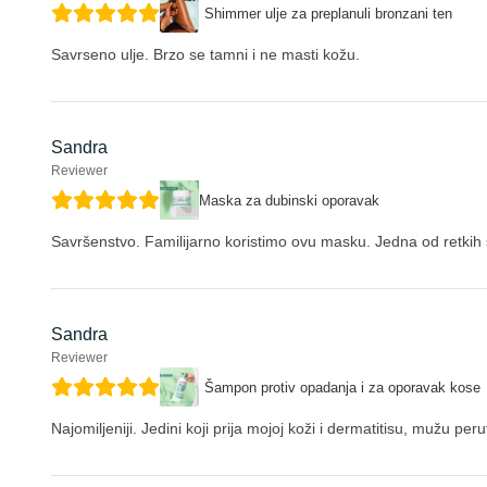
Shimmer ulje za preplanuli bronzani ten
Savrseno ulje. Brzo se tamni i ne masti kožu.
Sandra
Reviewer
Maska za dubinski oporavak
Savršenstvo. Familijarno koristimo ovu masku. Jedna od retki
Sandra
Reviewer
Šampon protiv opadanja i za oporavak kose
Najomiljeniji. Jedini koji prija mojoj koži i dermatitisu, mužu p