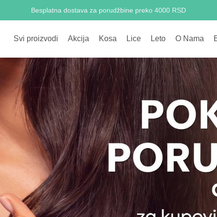
Letnja akcija -40% do 31.08.
Svi proizvodi
Akcija
Kosa
Lice
Leto
O Nama