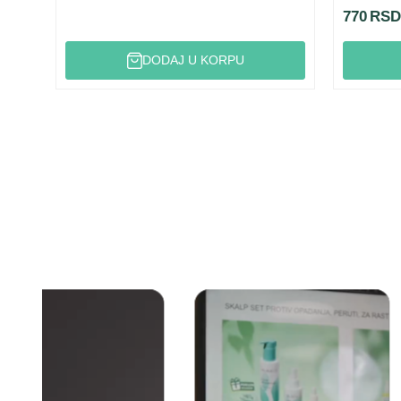
770
RSD
DODAJ U KORPU