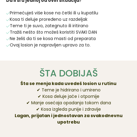
Da li si u jednoj od ovih situacija?
Primećuješ više kose na četki ili u kupatilu
Kosa ti deluje proređeno uz razdeljak
Teme ti je suvo, zategnuto ili iritirano
Tražiš nešto što možeš koristiti SVAKI DAN
Ne želiš da ti se kosa masti od preparata
Ovaj losion je napravljen upravo za to.
ŠTA DOBIJAŠ
Šta se menja kada uvedeš losion u rutinu
✔ Teme je hidrirano i umireno
✔ Kosa deluje jače i otpornije
✔ Manje osećaja opadanja tokom dana
✔ Kosa izgleda punije i zdravije
Lagan, prijatan i jednostavan za svakodnevnu
upotrebu