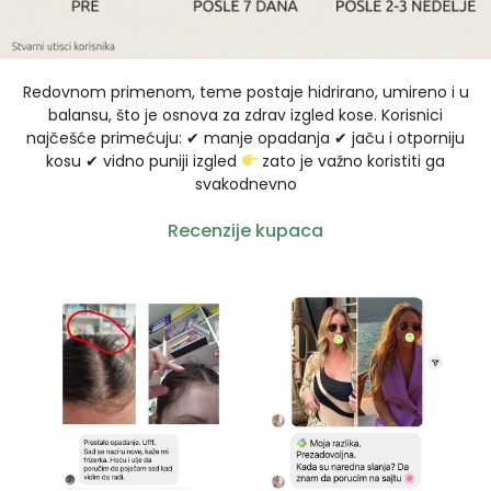
Redovnom primenom, teme postaje hidrirano, umireno i u
balansu, što je osnova za zdrav izgled kose. Korisnici
najčešće primećuju: ✔ manje opadanja ✔ jaču i otporniju
kosu ✔ vidno puniji izgled
zato je važno koristiti ga
svakodnevno
Recenzije kupaca