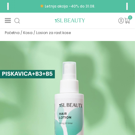
Letnja akcija -40% do 31.08.
0
Početna
/
Kosa
/
Losion za rast kose