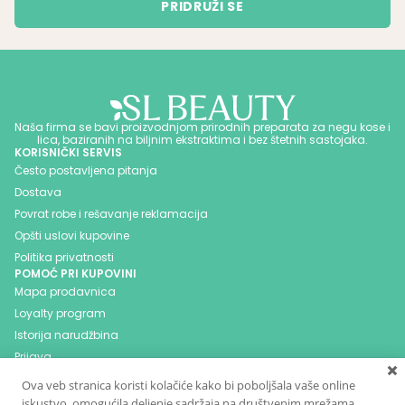
Naša firma se bavi proizvodnjom prirodnih preparata za negu kose i
lica, baziranih na biljnim ekstraktima i bez štetnih sastojaka.
KORISNIČKI SERVIS
Često postavljena pitanja
Dostava
Povrat robe i rešavanje reklamacija
Opšti uslovi kupovine
Politika privatnosti
POMOĆ PRI KUPOVINI
Mapa prodavnica
Loyalty program
Istorija narudžbina
Prijava
Blog
Ova veb stranica koristi kolačiće kako bi poboljšala vaše online
Kontakt
iskustvo, omogućila deljenje sadržaja na društvenim mrežama,