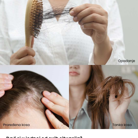
Achillea Millefolium Flower Water, Propanediol,
Sodium Benzoate, Caprylhydroxamic Acid, Glyceryl
Caprylate, Citric Acid.