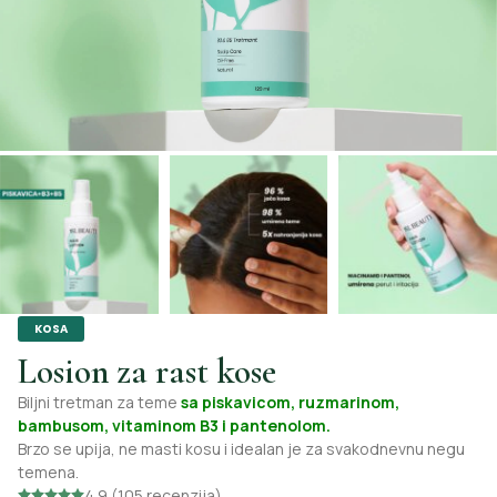
KOSA
Losion za rast kose
Biljni tretman za teme
sa piskavicom, ruzmarinom,
bambusom, vitaminom B3 i pantenolom.
Brzo se upija, ne masti kosu i idealan je za svakodnevnu negu
temena.
4.9 (105 recenzija)