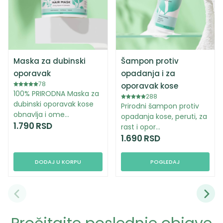
Maska za dubinski
Šampon protiv
oporavak
opadanja i za
78
oporavak kose
100% PRIRODNA Maska za
288
dubinski oporavak kose
Prirodni šampon protiv
obnavlja i ome…
opadanja kose, peruti, za
1.790
RSD
rast i opor…
1.690
RSD
DODAJ U KORPU
POGLEDAJ