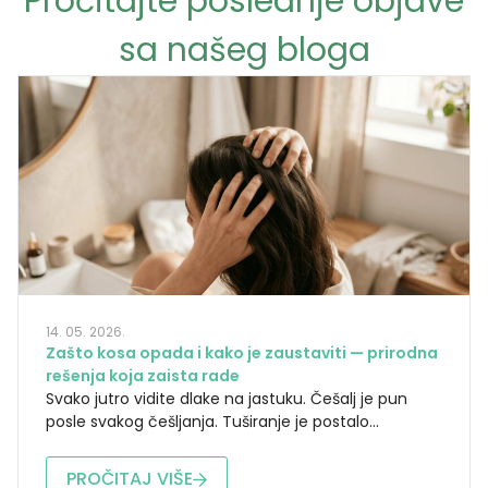
Pročitajte poslednje objave
sa našeg bloga
14. 05. 2026.
Zašto kosa opada i kako je zaustaviti — prirodna
rešenja koja zaista rade
Svako jutro vidite dlake na jastuku. Češalj je pun
posle svakog češljanja. Tuširanje je postalo...
PROČITAJ VIŠE