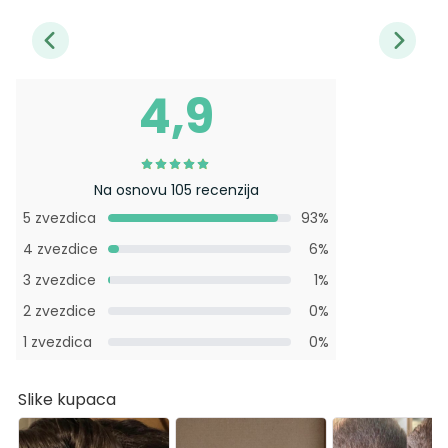
4,9
Na osnovu 105 recenzija
5 zvezdica
93%
4 zvezdice
6%
3 zvezdice
1%
2 zvezdice
0%
1 zvezdica
0%
Slike kupaca