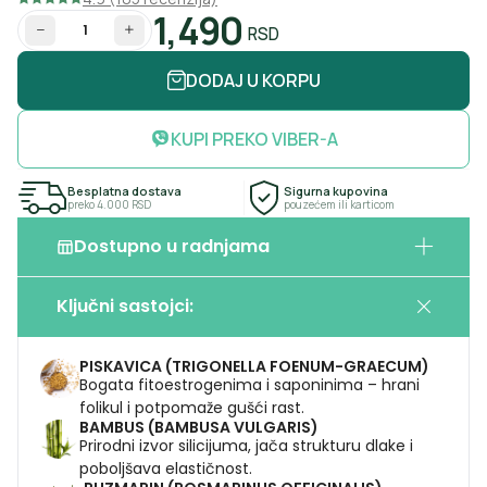
1,490
RSD
Količina
DODAJ U KORPU
KUPI PREKO VIBER-A
Besplatna dostava
Sigurna kupovina
preko 4.000 RSD
pouzećem ili karticom
Dostupno u radnjama
Biomarket
Ključni sastojci:
Dečanska 21, Beograd
PISKAVICA (TRIGONELLA FOENUM-GRAECUM)
Ponedeljak
07:30 – 21:00
Bogata fitoestrogenima i saponinima – hrani
Utorak
07:30 – 21:00
Sreda
07:30 – 21:00
folikul i potpomaže gušći rast.
Cetvrtak
07:30 – 21:00
BAMBUS (BAMBUSA VULGARIS)
Petak
07:30 – 21:00
Prirodni izvor silicijuma, jača strukturu dlake i
Subota
09:00 – 17:00
poboljšava elastičnost.
Nedelja
Zatvoreno