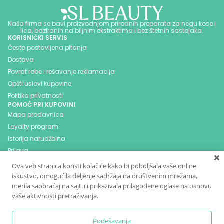
Naša firma se bavi proizvodnjom prirodnih preparata za negu kose i
lica, baziranih na biljnim ekstraktima i bez štetnih sastojaka.
KORISNIČKI SERVIS
Često postavljena pitanja
Dostava
Povrat robe i rešavanje reklamacija
Opšti uslovi kupovine
Politika privatnosti
POMOĆ PRI KUPOVINI
Mapa prodavnica
Loyalty program
Istorija narudžbina
Prijava
Blog
Ova veb stranica koristi kolačiće kako bi poboljšala vaše online
Kontakt
iskustvo, omogućila deljenje sadržaja na društvenim mrežama,
PRATITE NAS NA DRUŠTVENIM MREŽAMA
merila saobraćaj na sajtu i prikazivala prilagođene oglase na osnovu
vaše aktivnosti pretraživanja.
Podešavanja