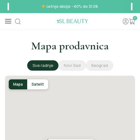
Letnja akcija -40% do 31.08.
0
Mapa prodavnica
Sve radnje
Novi Sad
Beograd
Mapa
Satelit