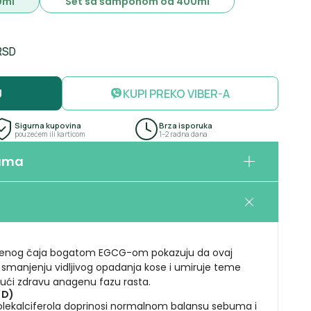
0ml
Set sa šamponom od 400ml
RSD
U
KUPI PREKO VIBER-A
Sigurna kupovina
Brza isporuka
pouzećem ili karticom
1–2 radna dana
jama
07:30 – 21:00
07:30 – 21:00
zelenog čaja bogatom EGCG-om pokazuju da ovaj
07:30 – 21:00
smanjenju vidljivog opadanja kose i umiruje teme
07:30 – 21:00
jući zdravu anagenu fazu rasta.
07:30 – 21:00
 D)
09:00 – 17:00
kolekalciferola doprinosi normalnom balansu sebuma i
Zatvoreno