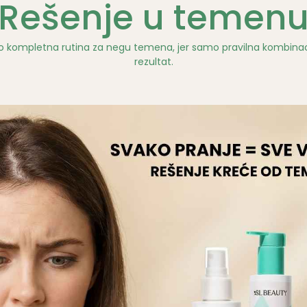
Rešenje u temen
kao kompletna rutina za negu temena, jer samo pravilna kombinac
rezultat.