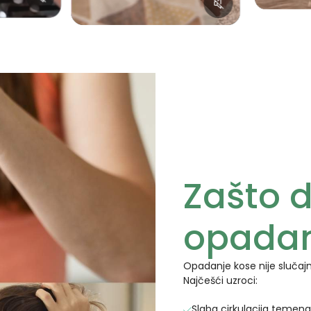
Zašto d
opadan
Opadanje kose nije slučajno
Najčešći uzroci:
Slaba cirkulacija temena