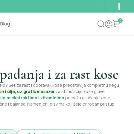
0
Blog
padanja i za rast kose
elo? Set za rast i oporavak kose predstavlja kompletnu negu
n i ulje, uz gratis masažer
za stimulaciju kože glave.
iljnim ekstraktima i vitaminima
pomažu u jačanju kose,
ine i balansa. Namenjen je svima koji žele prirodan pristup