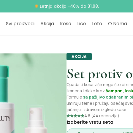
Besplatna dostava za porudžbine preko 4000 RSD
Svi proizvodi
Akcija
Kosa
Lice
Leto
O Nama
AKCIJA
Set protiv o
Opada ti kosa više nego što bi sm
temena i dlake kroz
šampon, losio
Formule
sa pažljivo odabranim b
umiruju teme i pružaju osećaj svež
jačanju i zdravom izgledu kose.
4.8 (44 recenzija)
Izaberite vrstu seta