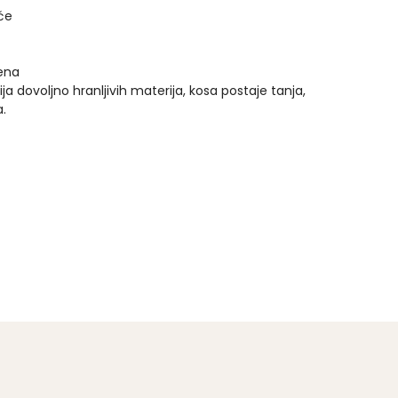
će
ena
a dovoljno hranljivih materija, kosa postaje tanja,
a.