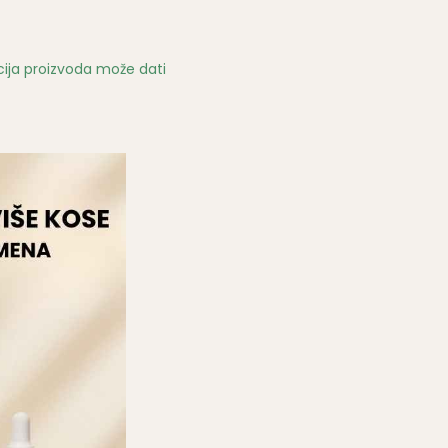
u
ija proizvoda može dati