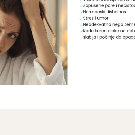
Zapušene pore i nečisto
Hormonski disbalans
Stres i umor
Neadekvatna nega tem
Kada koren dlake ne dobij
slabija i počinje da opad