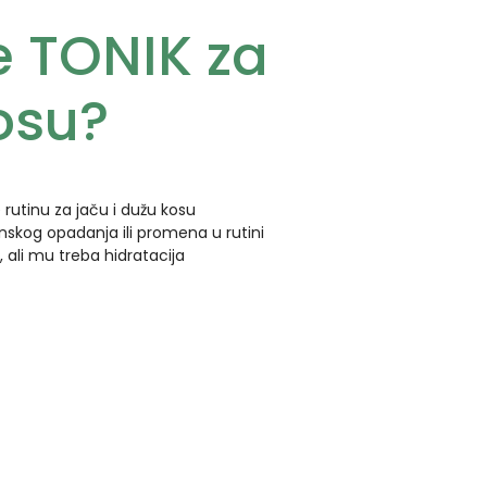
e TONIK za
osu?
 rutinu za jaču i dužu kosu
onskog opadanja ili promena u rutini
 ali mu treba hidratacija