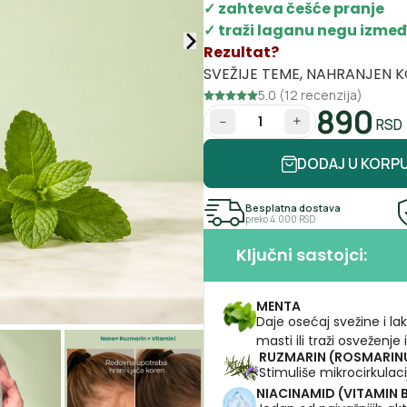
✓ zahteva češće pranje
✓ traži laganu negu izme
Rezultat?
SVEŽIJE TEME, NAHRANJEN K
5.0 (12 recenzija)
890
RSD
Količina
DODAJ U KORP
Besplatna dostava
preko 4.000 RSD
Ključni sastojci:
MENTA
Daje osećaj svežine i l
masti ili traži osveženj
RUZMARIN (ROSMARINU
Stimuliše mikrocirkula
NIACINAMID (VITAMIN 