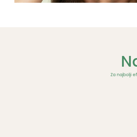
Na
Za najbolji e