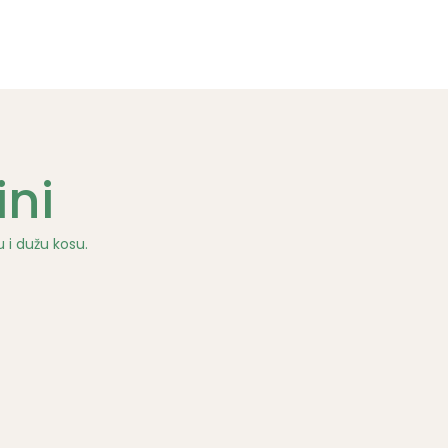
ini
u i dužu kosu.