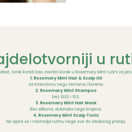
jdelotvorniji u rut
fekat, tonik koristi kao završni korak u Rosemary Mint rutini za jač
1. Rosemary Mint Hair & Scalp Oil
za intenzivnu negu temena i korena.
2. Rosemary Mint Shampoo
bez SLES i SLS.
3. Rosemary Mint Hair Mask
Bez silikona, dubinska nega krajeva.
4. Rosemary Mint Scalp Tonic
Ne ispira se i nastavlja rutinu nege sve do sledećeg pranja.