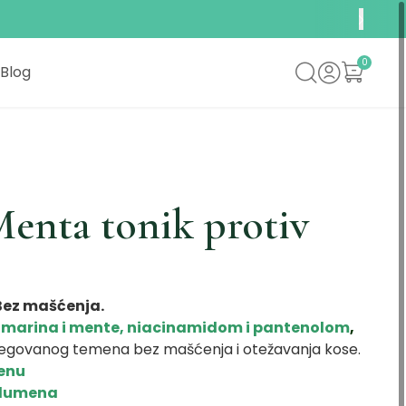
0
Blog
enta tonik protiv
 Bez mašćenja.
zmarina i mente, niacinamidom i pantenolom
,
 negovanog temena bez mašćenja i otežavanja kose.
renu
volumena