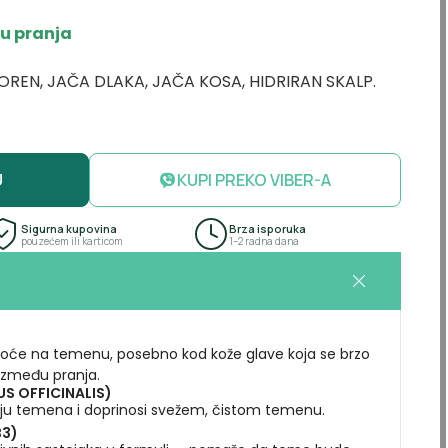
đu pranja
OREN, JAČA DLAKA, JAČA KOSA, HIDRIRAN SKALP.
U
KUPI PREKO VIBER-A
Sigurna kupovina
Brza isporuka
pouzećem ili karticom
1–2 radna dana
akoće na temenu, posebno kod kože glave koja se brzo
e između pranja.
S OFFICINALIS)
ciju temena i doprinosi svežem, čistom temenu.
B3)