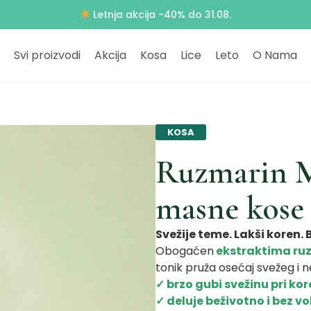
Besplatna dostava za porudžbine preko 4000 RSD
Svi proizvodi
Akcija
Kosa
Lice
Leto
O Nama
KOSA
Ruzmarin M
masne kose
Svežije teme. Lakši koren.
Obogaćen
ekstraktima ru
tonik pruža osećaj svežeg i
✓ brzo gubi svežinu pri ko
✓ deluje beživotno i bez 