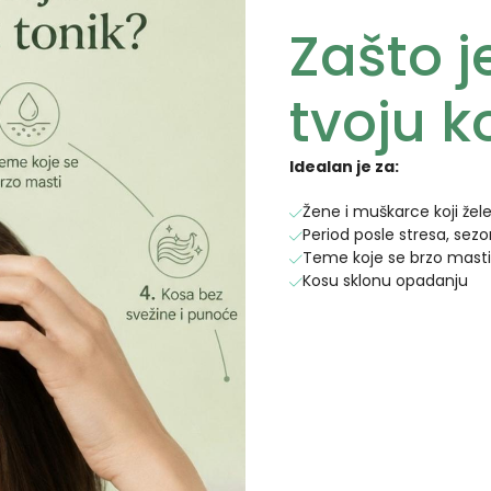
Zašto j
tvoju k
Idealan je za:
Žene i muškarce koji žele
Period posle stresa, sez
Teme koje se brzo masti,
Kosu sklonu opadanju