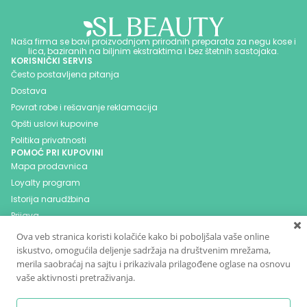
Naša firma se bavi proizvodnjom prirodnih preparata za negu kose i
lica, baziranih na biljnim ekstraktima i bez štetnih sastojaka.
KORISNIČKI SERVIS
Često postavljena pitanja
Dostava
Povrat robe i rešavanje reklamacija
Opšti uslovi kupovine
Politika privatnosti
POMOĆ PRI KUPOVINI
Mapa prodavnica
Loyalty program
Istorija narudžbina
Prijava
Blog
Ova veb stranica koristi kolačiće kako bi poboljšala vaše online
Kontakt
iskustvo, omogućila deljenje sadržaja na društvenim mrežama,
PRATITE NAS NA DRUŠTVENIM MREŽAMA
merila saobraćaj na sajtu i prikazivala prilagođene oglase na osnovu
vaše aktivnosti pretraživanja.