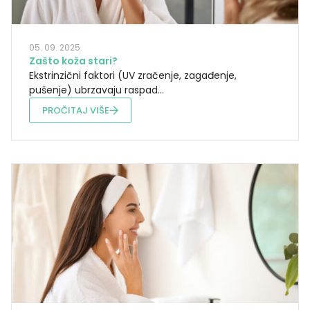
05. 09. 2025.
Zašto koža stari?
Ekstrinzični faktori (UV zračenje, zagađenje,
pušenje) ubrzavaju raspad...
PROČITAJ VIŠE