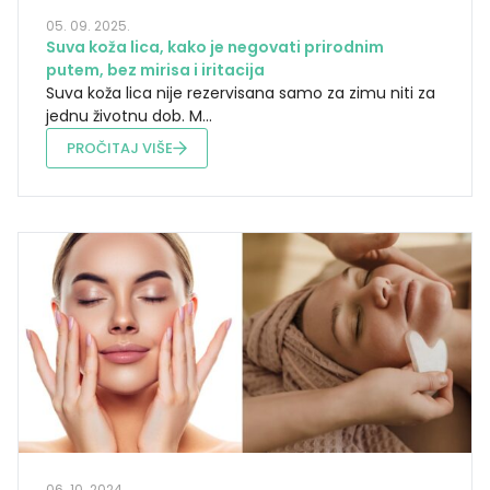
05. 09. 2025.
Suva koža lica, kako je negovati prirodnim
putem, bez mirisa i iritacija
Suva koža lica nije rezervisana samo za zimu niti za
jednu životnu dob. M...
PROČITAJ VIŠE
06. 10. 2024.