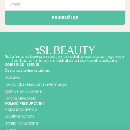
Naša firma se bavi proizvodnjom prirodnih preparata za negu kose i
lica, baziranih na biljnim ekstraktima i bez štetnih sastojaka.
KORISNIČKI SERVIS
Često postavljena pitanja
Dostava
Povrat robe i rešavanje reklamacija
Opšti uslovi kupovine
Politika privatnosti
POMOĆ PRI KUPOVINI
Mapa prodavnica
Loyalty program
Istorija narudžbina