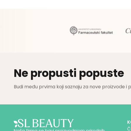
Ne propusti popuste
Budi među prvima koji saznaju za nove proizvode i 
K
Č
Naša firma se bavi proizvodnjom prirodnih