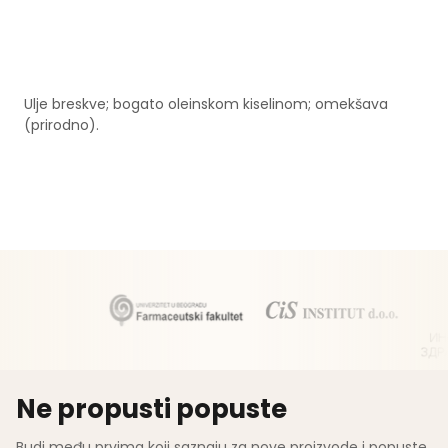
Ulje breskve; bogato oleinskom kiselinom; omekšava
(prirodno).
Ne propusti popuste
Budi među prvima koji saznaju za nove proizvode i popuste.