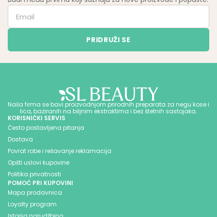
Naša firma se bavi proizvodnjom prirodnih preparata za negu kose i
lica, baziranih na biljnim ekstraktima i bez štetnih sastojaka.
KORISNIČKI SERVIS
Često postavljena pitanja
Dostava
Povrat robe i rešavanje reklamacija
Opšti uslovi kupovine
Politika privatnosti
POMOĆ PRI KUPOVINI
Mapa prodavnica
Loyalty program
Istorija narudžbina