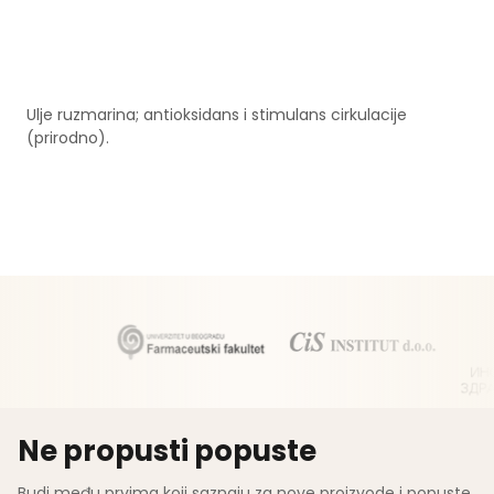
Ulje ruzmarina; antioksidans i stimulans cirkulacije
(prirodno).
Ne propusti popuste
Budi među prvima koji saznaju za nove proizvode i popuste.