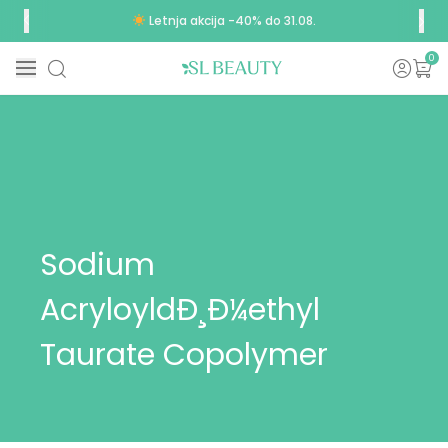
Letnja akcija -40% do 31.08.
0
Sodium
AcryloyldÐ¸Ð¼ethyl
Taurate Copolymer