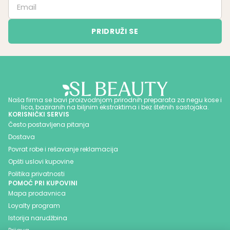
Naša firma se bavi proizvodnjom prirodnih preparata za negu kose i
lica, baziranih na biljnim ekstraktima i bez štetnih sastojaka.
KORISNIČKI SERVIS
Često postavljena pitanja
Dostava
Povrat robe i rešavanje reklamacija
Opšti uslovi kupovine
Politika privatnosti
POMOĆ PRI KUPOVINI
Mapa prodavnica
Loyalty program
Istorija narudžbina