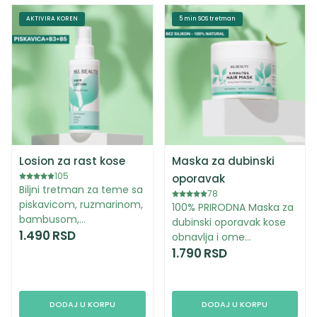
AKTIVIRA KOREN
5 min SOS tretman
Losion za rast kose
Maska za dubinski
105
oporavak
Biljni tretman za teme sa
78
piskavicom, ruzmarinom,
100% PRIRODNA Maska za
bambusom,…
dubinski oporavak kose
1.490
RSD
obnavlja i ome…
1.790
RSD
DODAJ U KORPU
DODAJ U KORPU