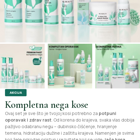
AKCIJA
Kompletna nega kose
Ovaj set je sve što je tvojoj kosi potrebno za
potpuni
oporavak i zdrav rast
. Od korena do krajeva, svaka vlas dobija
pažljivo odabranu negu – dubinsko čišćenje, hranjenje
temena, hidrataciju dužine i zaštitu krajeva. Namenjen je svima
koji žele prirodan pristup i rezultate koji se vide:
jača kosa,