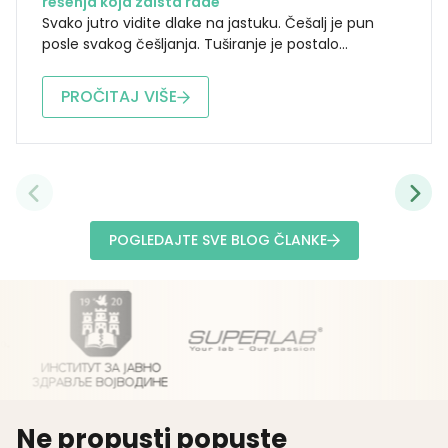
rešenja koja zaista rade
Svako jutro vidite dlake na jastuku. Češalj je pun
posle svakog češljanja. Tuširanje je postalo...
PROČITAJ VIŠE
POGLEDAJTE SVE BLOG ČLANKE
Ne propusti popuste