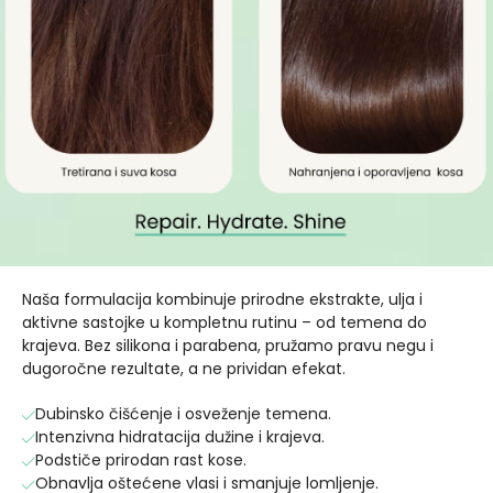
Naša formulacija kombinuje prirodne ekstrakte, ulja i
aktivne sastojke u kompletnu rutinu – od temena do
krajeva. Bez silikona i parabena, pružamo pravu negu i
dugoročne rezultate, a ne prividan efekat.
Dubinsko čišćenje i osveženje temena.
Intenzivna hidratacija dužine i krajeva.
Podstiče prirodan rast kose.
Obnavlja oštećene vlasi i smanjuje lomljenje.