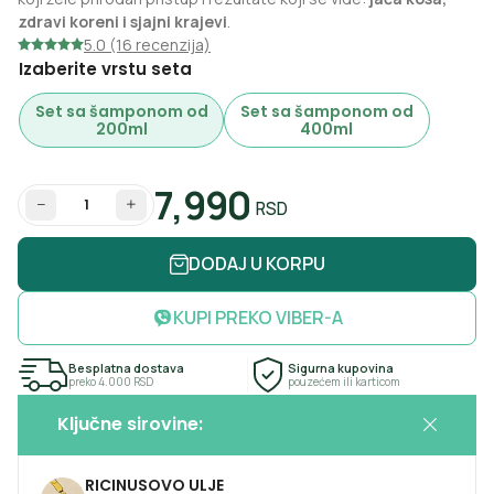
zdravi koreni i sjajni krajevi
.
5.0 (16 recenzija)
Izaberite vrstu seta
Set sa šamponom od
Set sa šamponom od
200ml
400ml
7,990
RSD
Količina
DODAJ U KORPU
KUPI PREKO VIBER-A
Besplatna dostava
Sigurna kupovina
preko 4.000 RSD
pouzećem ili karticom
Ključne sirovine:
RICINUSOVO ULJE