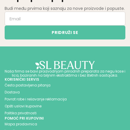
Budi među prvima koji saznaju za nove proizvode i popuste.
Naša firma se bavi proizvodnjom prirodnih preparata za negu kose i
lica, baziranih na biljnim ekstraktima i bez štetnih sastojaka.
KORISNIČKI SERVIS
Često postavljena pitanja
Dostava
Povrat robe i rešavanje reklamacija
Opšti uslovi kupovine
Politika privatnosti
POMOĆ PRI KUPOVINI
Mapa prodavnica