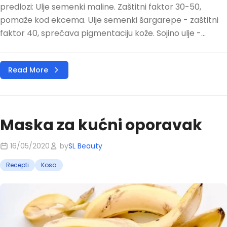
predlozi: Ulje semenki maline. Zaštitni faktor 30-50,
pomaže kod ekcema. Ulje semenki šargarepe - zaštitni
faktor 40, sprečava pigmentaciju kože. Sojino ulje -...
Read More
Maska za kućni oporavak
16/05/2020
by
SL Beauty
Recepti
Kosa