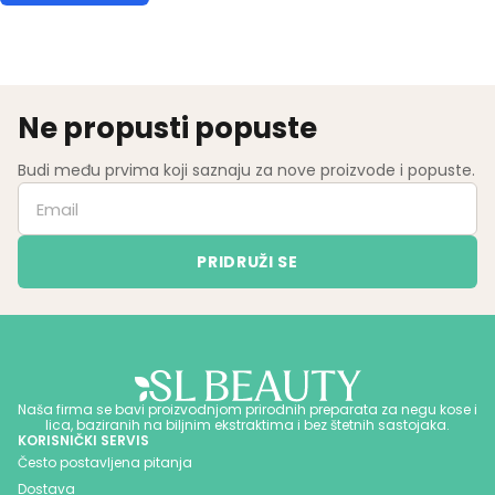
Ne propusti popuste
Budi među prvima koji saznaju za nove proizvode i popuste.
Naša firma se bavi proizvodnjom prirodnih preparata za negu kose i
lica, baziranih na biljnim ekstraktima i bez štetnih sastojaka.
KORISNIČKI SERVIS
Često postavljena pitanja
Dostava