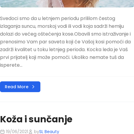
Svedoci smo da u letnjem periodu prililom čestog
izlaganja suncu, morskoj vodi ili vodi koja sadrži hemiju
dolazi do većeg oštećenja kose.Obavili smo istraživanje i
prenosimo Vam par saveta koji će Vašoj kosi pomoći da
zadrži kvalitet u toku letnjeg perioda. Kocka leda je Vaš
prvi prijatelj koji može pomoći. Ukoliko nemate tuš da
isperete...
Read More
Koža i sunčanje
19/06/2021
by
SL Beauty