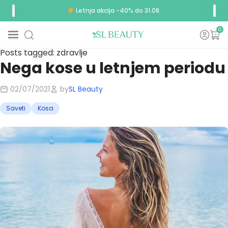
Letnja akcija -40% do 31.08.
0
Posts tagged: zdravlje
Nega kose u letnjem periodu
02/07/2021
by
SL Beauty
Saveti
Kosa