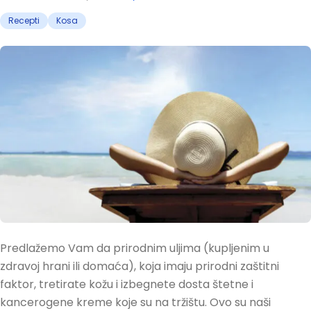
Recepti
Kosa
Predlažemo Vam da prirodnim uljima (kupljenim u
zdravoj hrani ili domaća), koja imaju prirodni zaštitni
faktor, tretirate kožu i izbegnete dosta štetne i
kancerogene kreme koje su na tržištu. Ovo su naši