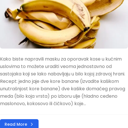
Kako biste napravili masku za oporavak kose u kućnim
uslovima to možete uraditi veoma jednostavno od
sastojaka koji se lako nabavljaju u bilo kojoj zdravoj hrani.
Recept: jedno jaje dve kore banane (izvadite kašikom
unutrašnjost kore banane) dve kašike domaćeg pravog
meda (bilo koja vrsta) po izboru ulje (hladno ceđeno
maslonovo, kokosovo ili čičkovo) koje...
Read More