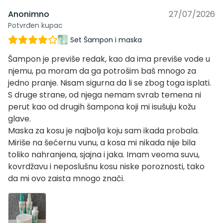
Anonimno
27/07/2026
Potvrđen kupac
Set Šampon i maska
Šampon je previše redak, kao da ima previše vode u
njemu, pa moram da ga potrošim baš mnogo za
jedno pranje. Nisam sigurna da li se zbog toga isplati.
S druge strane, od njega nemam svrab temena ni
perut kao od drugih šampona koji mi isušuju kožu
glave.
Maska za kosu je najbolja koju sam ikada probala.
Miriše na šećernu vunu, a kosa mi nikada nije bila
toliko nahranjena, sjajna i jaka. Imam veoma suvu,
kovrdžavu i neposlušnu kosu niske poroznosti, tako
da mi ovo zaista mnogo znači.