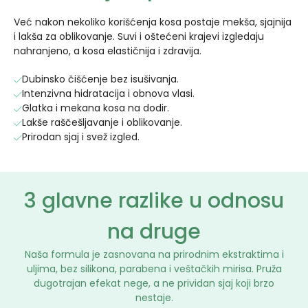
zatim isprati.
Već nakon nekoliko korišćenja kosa postaje mekša, sjajnija
i lakša za oblikovanje. Suvi i oštećeni krajevi izgledaju
nahranjeno, a kosa elastičnija i zdravija.
Dubinsko čišćenje bez isušivanja.
Intenzivna hidratacija i obnova vlasi.
Glatka i mekana kosa na dodir.
Lakše raščešljavanje i oblikovanje.
Prirodan sjaj i svež izgled.
3 glavne razlike u odnosu
na druge
Naša formula je zasnovana na prirodnim ekstraktima i
uljima, bez silikona, parabena i veštačkih mirisa. Pruža
dugotrajan efekat nege, a ne prividan sjaj koji brzo
nestaje.