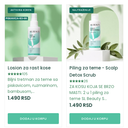
AKTIVIRA KOREN
NAJTRAŽENIJE
Losion za rast kose
Piling za teme - Scalp
105
Detox Scrub
Biljni tretman za teme sa
26
piskavicom, ruzmarinom,
ZA KOSU KOJA SE BRZO
bambusom,…
MASTI. 2 u 1 piling za
1.490
RSD
teme SL Beauty S…
1.490
RSD
DODAJ U KORPU
DODAJ U KORPU