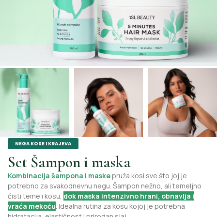
NEGA KOSE I KRAJEVA
Set Šampon i maska
Kombinacija šampona i maske
pruža kosi sve što joj je
potrebno za svakodnevnu negu. Šampon nežno, ali temeljno
čisti teme i kosu,
dok maska intenzivno hrani, obnavlja i
vraća mekoću
. Idealna rutina za kosu kojoj je potrebna
hidratacija, elastičnost i prirodan sjaj.