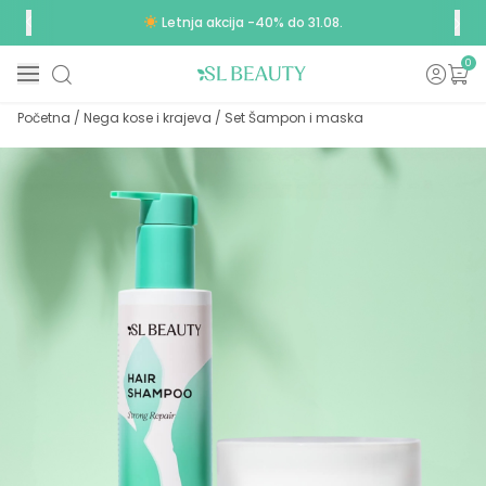
Letnja akcija -40% do 31.08.
0
Početna
/
Nega kose i krajeva
/
Set Šampon i maska