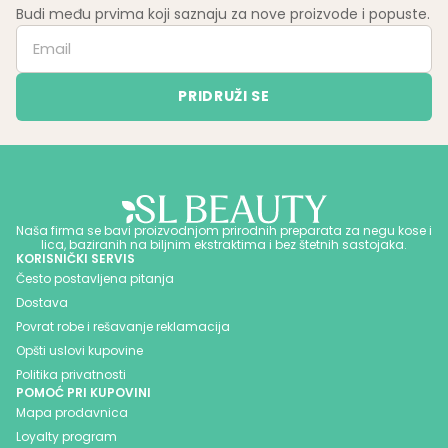
Budi među prvima koji saznaju za nove proizvode i popuste.
Naša firma se bavi proizvodnjom prirodnih preparata za negu kose i
lica, baziranih na biljnim ekstraktima i bez štetnih sastojaka.
KORISNIČKI SERVIS
Često postavljena pitanja
Dostava
Povrat robe i rešavanje reklamacija
Opšti uslovi kupovine
Politika privatnosti
POMOĆ PRI KUPOVINI
Mapa prodavnica
Loyalty program